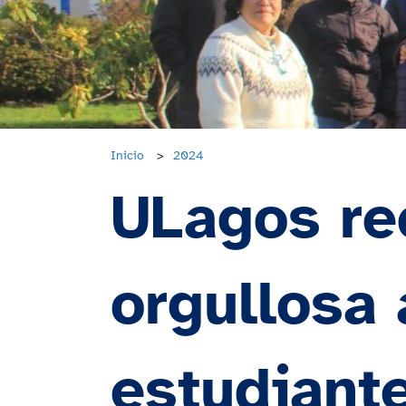
Inicio
>
2024
ULagos re
orgullosa
estudiant