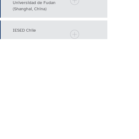
Universidad de Fudan
(Shanghai, China)
IESED Chile