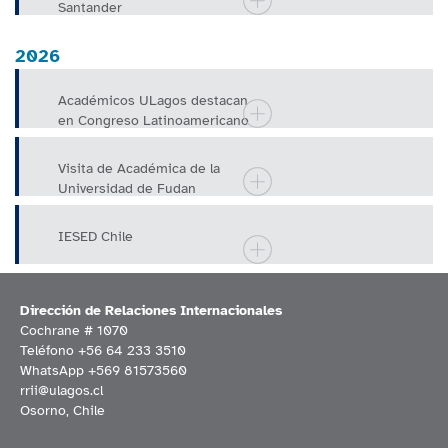
Santander
2026
Académicos ULagos destacan
en Congreso Latinoamericano
de Ciencia Política realizado
en
Visita de Académica de la
Universidad de Fudan
(Shanghai, China)
IESED Chile
Dirección de Relaciones Internacionales
Cochrane # 1070
Teléfono +56 64 233 3510
WhatsApp +569 81573560
rrii@ulagos.cl
Osorno, Chile