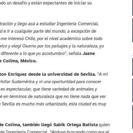
do un desafío y están expectantes de iniciar su
ración y llego acá a estudiar Ingeniería Comercial,
d e ir a cualquier parte del mundo, a excepción de
me interesó Chile, por el nivel académico sobre todo
ico y elegí Osorno por los paisajes y la naturaleza, yo
 diferente a lo que yo acostumbro
”, señala
Jazne
e Colima, México.
on Enríquez desde la universidad de Sevilla.
“
A mí
isitar Sudamérica y vi una oportunidad para conocer
 es espectacular, que tiene variedad de animales y
jé en términos de naturaleza que no tiene nada que ver
en Sevilla es mucho más urbanizado, esta ciudad es muy
de Colima, también llegó Sabik Ortega Batista
quien
 de Ingeniería Comercial.
“Anduve buscando como era el