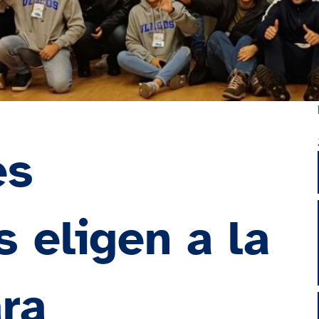
es
s eligen a la
ra