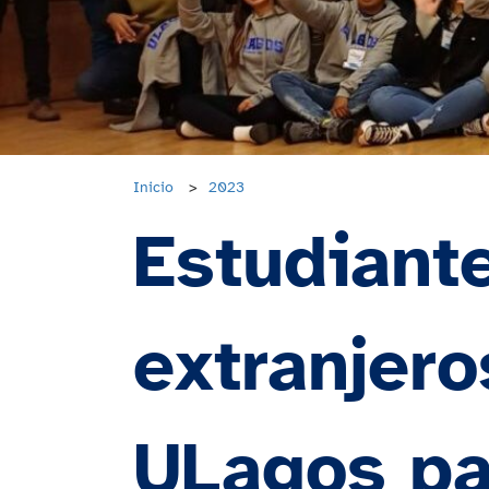
Inicio
>
2023
Estudiant
extranjero
ULagos pa