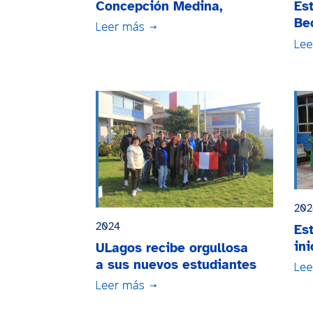
Concepción Medina,
Es
Rectora U. Pedagógica
Be
Nacional Francisco
su
Morazán
202
2024
Es
ini
ULagos recibe orgullosa
mo
a sus nuevos estudiantes
na
nacionales e
internacionales