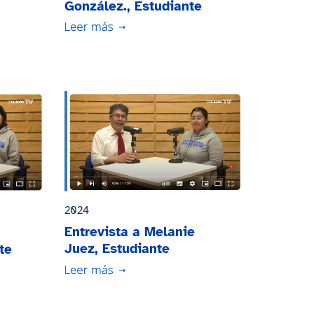
González., Estudiante
ias
Ing. Civil Industrial,
tro
Becario Santander 2024
2024
Entrevista a Melanie
Juez, Estudiante
te
Movilidad Internacional
1/2024