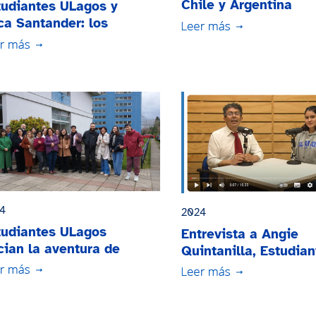
Chile y Argentina
tudiantes ULagos y
comparten experienc
ca Santander: los
de trabajo en Encuen
eños se hacen realidad
Internacional
4
2024
tudiantes ULagos
Entrevista a Angie
cian la aventura de
Quintanilla, Estudian
vilidad estudiantil
de Movilidad
cional e internacional
Internacional