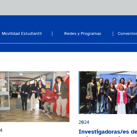
Movilidad Estudiantil
Redes y Programas
Convenios
2024
4
Investigadoras/es d