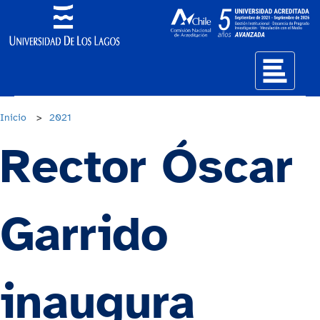
Inicio
>
2021
Rector Óscar
Garrido
inaugura