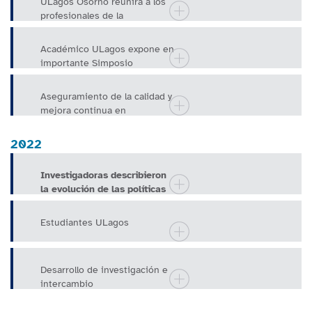
ULagos Osorno reunirá a los
profesionales de la
antropología de Chile y el
extranjero
Académico ULagos expone en
importante Simposio
Internacional sobre Salud
Mental
Aseguramiento de la calidad y
mejora continua en
internacionalización
universitaria
2022
Investigadoras describieron
la evolución de las políticas
alimentarias en Argent
Estudiantes ULagos
Desarrollo de investigación e
intercambio